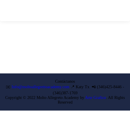
Contáctanos
✉️
Info@moltoallegrettoacademy.com
📍 Katy Tx 📲 (346)425-8446 -
(346)387-1769
Copyright © 2022 Molto Allegreto Academy by
Arte Grafico
. All Rights
Reserved