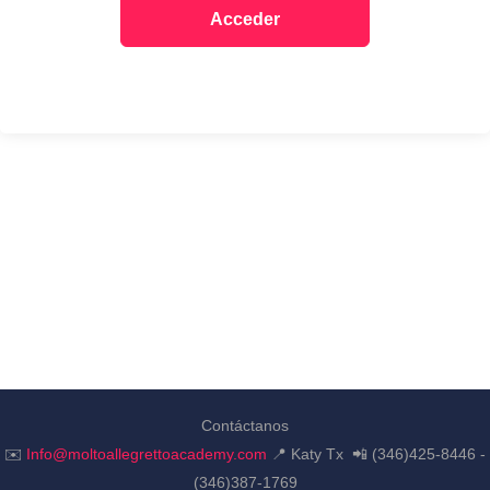
Acceder
Contáctanos
✉️
Info@moltoallegrettoacademy.com
📍 Katy Tx 📲 (346)425-8446 -
(346)387-1769