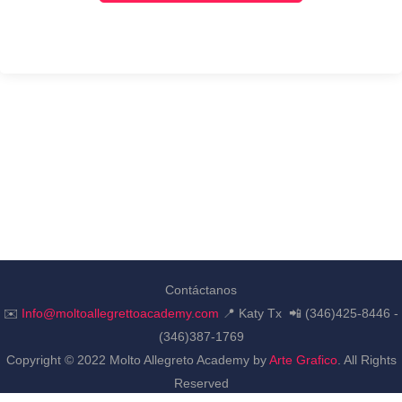
Contáctanos
✉️
Info@moltoallegrettoacademy.com
📍 Katy Tx 📲 (346)425-8446 -
(346)387-1769
Copyright © 2022 Molto Allegreto Academy by
Arte Grafico
. All Rights
Reserved