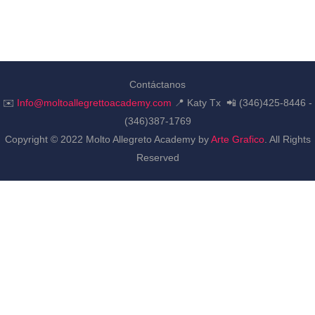
Contáctanos
✉️
Info@moltoallegrettoacademy.com
📍 Katy Tx 📲 (346)425-8446 -
(346)387-1769
Copyright © 2022 Molto Allegreto Academy by
Arte Grafico
. All Rights
Reserved