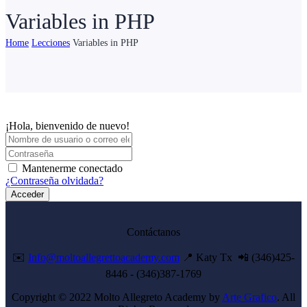
Variables in PHP
Home
Lecciones
Variables in PHP
¡Hola, bienvenido de nuevo!
Mantenerme conectado
¿Contraseña olvidada?
Acceder
Contáctanos
✉️
Info@moltoallegrettoacademy.com
📍 Katy Tx 📲 (346)425-
8446 - (346)387-1769
Copyright © 2022 Molto Allegreto Academy by
Arte Grafico
. All