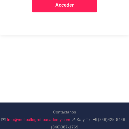
Acceder
Contáctanos
✉️
Info@moltoallegrettoacademy.com
📍 Katy Tx 📲 (346)425-8446 -
(346)387-1769