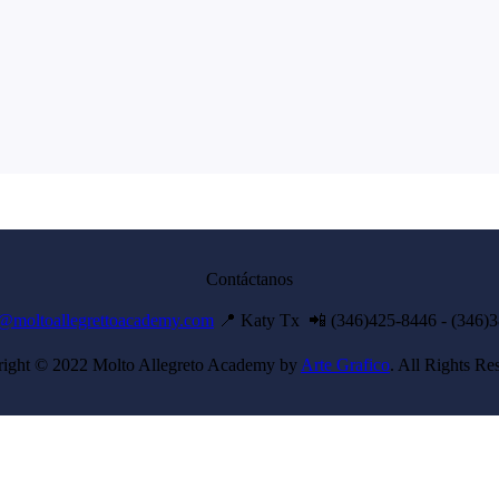
Contáctanos
@moltoallegrettoacademy.com
📍 Katy Tx 📲 (346)425-8446 - (346)
ight © 2022 Molto Allegreto Academy by
Arte Grafico
. All Rights Re