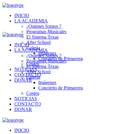
INICIO
LA ACADEMIA
¿Quienes Somos ?
Programas Musicales
El Sistema Texas
After School
INICIO
Galería
LA ACADEMIA
Imágenes
¿Quienes Somos ?
Concierto de Primavera
Programas Musicales
Costos
El Sistema Texas
NOTICIAS
After School
CONTACTO
Galería
DONAR
Imágenes
Concierto de Primavera
Costos
NOTICIAS
CONTACTO
DONAR
INICIO