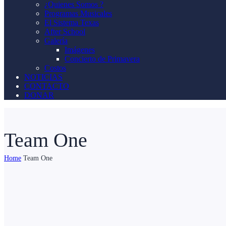
¿Quienes Somos ?
Programas Musicales
El Sistema Texas
After School
Galería
Imágenes
Concierto de Primavera
Costos
NOTICIAS
CONTACTO
DONAR
Team One
Home
Team One